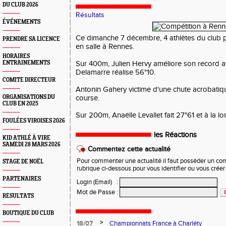
DU CLUB 2026
Résultats
ÉVÉNEMENTS
Ce dimanche 7 décembre, 4 athlètes du club p
PRENDRE SA LICENCE
en salle à Rennes.
HORAIRES
ENTRAINEMENTS
Sur 400m, Julien Hervy améliore son record 
Delamarre réalise 56"10.
COMITE DIRECTEUR
Antonin Gahery victime d'une chute acrobatiqu
ORGANISATIONS DU
course.
CLUB EN 2025
Sur 200m, Anaëlle Levallet fait 27"61 et à la lo
FOULÉES VIROISES 2026
les Réactions
KID ATHLÉ À VIRE
SAMEDI 28 MARS 2026
Commentez cette actualité
Pour commenter une actualité il faut posséder un compt
STAGE DE NOËL
rubrique ci-dessous pour vous identifier ou vous crée
PARTENAIRES
Login (Email)
:
Mot de Passe
:
RESULTATS
BOUTIQUE DU CLUB
>
18/07
Championnats France à Charléty