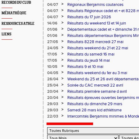
RECORDS DU CLUB
>
04/07
Régionaux Benjamins coutances
>
04/07
Résultats Régionaux cadet et + et 8228 
MÉDIATHÈQUE
>
04/07
Résultats du 17 juin 2026
>
14/06
Résultats du weekend 13 et 14 juin
RESSOURCES ATHLE
>
01/06
Départementaux cadet et + dimanche 31 
LIENS
>
01/06
Résultats départementaux Benjamins Mi
>
27/05
Résultats 8228 mercredi 27 mai
>
24/05
Résultats weekend du 21 et 22 mai
>
17/05
Résultats du samedi 16 mai
>
17/05
Résultats du jeudi 14 mai
>
10/05
Résultats 9 et 10 mai
>
04/05
Résultats weekend du 1er au 3 mai
>
26/04
Weekend du 25 et 26 avril départementa
ouvertes
>
25/04
Soirée du CAC mercredi 22 avril
>
20/04
Résultats première semaine d avril
>
20/04
Résultats épreuves ouvertes benjamins 
>
29/03
Résultats du dimanche 29 mars
>
29/03
Samedi 28 mars kid athlétisme
>
22/03
Intercomités Benjamins minimes à Monde